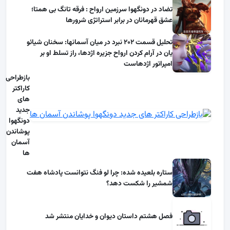
تضاد در دونگهوا سرزمین ارواح : فرقه تانگ بی همتا؛
عشق قهرمانان در برابر استراتژی شرورها
تحلیل قسمت ۲۰۲ نبرد در میان آسمانها: سخنان شیائو
یان در آرام کردن ارواح جزیره اژدها، راز تسلط او بر
امپراتور اژدهاست
بازطراحی
کاراکتر
های
جدید
دونگهوا
پوشاندن
آسمان
ها
ستاره بلعیده شده: چرا لو فنگ نتوانست پادشاه هفت
شمشیر را شکست دهد؟
فصل هشتم داستان دیوان و خدایان منتشر شد