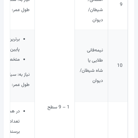
9
شیطان/
طول عمر: 100,000,000,000 سال
دیوان
برترین مت
پایین
نیمه‌فانی
متخصصان مح
طلایی یا
10
شاه شیطان/
نیاز به: سیاه‌چاله
دیوان
طول عمر: 100,000,000,000,000 سال
1 – 9 سطح
در همه جا م
تعداد کمی م
برسند.