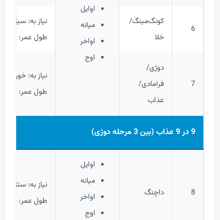
اوایل
کونگ‌مینگ/
نیاز به: سیاره
میانه
6
خلا
طول عمر: 100,000 سال
اواخر
اوج
دوژی/
نیاز به: خورشید
7
فرامادی/
طول عمر: 1,000,000 سال
عذاب
9 در 9 عذاب (بین 3 مرحله دوژی)
اوایل
میانه
نیاز به: ستاره
8
داچنگ
اواخر
طول عمر: 10,000,000 سال
اوج