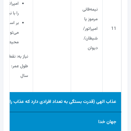
امپراتورهای
نیمه‌فانی
را با نیروی 
مرموز یا
بر اساس سط
11
امپراتور/
می‌توانند “د
شیطان/
محیط اطراف 
دیوان
نیاز به: نقطه آغاز
طول عمر
سال
عذاب الهی (قدرت بستگی به تعداد افرادی دارد که عذاب را تحمل
جهان خدا