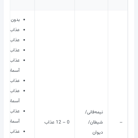
بدون عذاب
عذاب اول =
عذاب دوم =
عذاب سوم 
آسمانی
عذاب پنجم = سطح 2 ن
آسمانی
نیمه‌فانی/
آسمانی
–
شیطان/
0 – 12 عذاب
دیوان