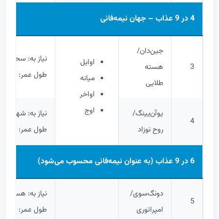
4 در 9 عذاب – جهان نیمه‌فانی
جین‌دان/
نیاز به: سحابی
اوایل
3
هسته
طول عمر: 1,000 سال
میانه
طلایی
اواخر
اوج
یوآن‌یینگ/
نیاز به: شهاب
4
روح نوزاد
طول عمر: 5,000 سال
6 در 9 عذاب (به عنوان نیمه‌فانی محسوب می‌شود)
دونگ‌سوی/
نیاز به: هسته
5
امپراتوری
طول عمر: 10,000 سال