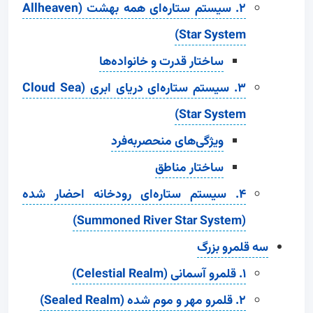
۲. سیستم ستاره‌ای همه بهشت (Allheaven
Star System)
ساختار قدرت و خانواده‌ها
۳. سیستم ستاره‌ای دریای ابری (Cloud Sea
Star System)
ویژگی‌های منحصربه‌فرد
ساختار مناطق
۴. سیستم ستاره‌ای رودخانه احضار شده
(Summoned River Star System)
سه قلمرو بزرگ
۱. قلمرو آسمانی (Celestial Realm)
۲. قلمرو مهر و موم شده (Sealed Realm)