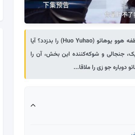
چرا جو زی (Ju Zi) تصمیم گرفت نطفه هوو یوهائو (Huo Yuhao) را بدزدد؟ آیا
یک، جنجالی و شوکه‌کننده این بخش، آن را
دوباره جو زی را ملاقا...