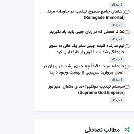
2 دیدگاه
راهنمای جامع سطوح تهذیب در جاودانه مرتد
(Renegade Immortal)
2 دیدگاه
۵۵ تا فحش که در زبان چینی باید یاد بگیریم!
1 دیدگاه
تیم سازنده انیمه چینی سفر یک فانی به سوی
جاودانگی شکایت قانونی از طرفداران کرد!
1 دیدگاه
جاودانه مرتد: دقیقاً چه چیزی پشت درِ پنهان در
اعماق مروارید سرپیچی از بهشت وجود دارد؟
1 دیدگاه
سیستم تهذیب دونگهوا خدای متعال امپراتور
(Supreme God Emperor)
1 دیدگاه
مطالب تصادفی