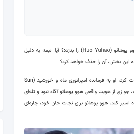
چرا جو زی (Ju Zi) تصمیم گرفت نطفه هوو یوهائو (Huo Yuhao) را بدزدد؟ آیا انیمه به دلیل
ده این بخش، آن را حذف خواهد کرد؟
زمانی که هوو یوهائو دوباره جو زی را ملاقات کرد، او به فرمانده امپراتوری ماه و خورشید (Sun
آن لحظه، جو زی از هویت واقعی هوو یوهائو آگاه نبود و تله‌ای
ده اسیر کند. هوو یوهائو برای نجات جان خود، چاره‌ای