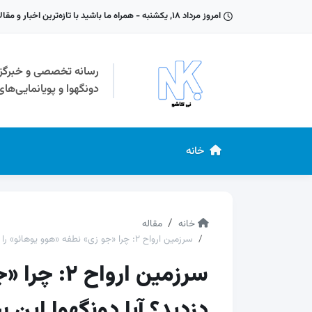
امروز مرداد ۱۸, یکشنبه - همراه ما باشید با تازه‌ترین اخبار و مقالات دنیای دونگهوا
رسانه تخصصی و خبرگز
دونگهوا و پویانمایی‌ها
خانه
خانه
مقاله
سرزمین ارواح ۲: چرا «جو زی» نطفه «هوو یوهائو» را دزدید؟ آیا دونگهوا این بخش داستانی را حذف خواهد کرد؟
سرزمین ارو
دزدید؟ آیا دونگهوا این