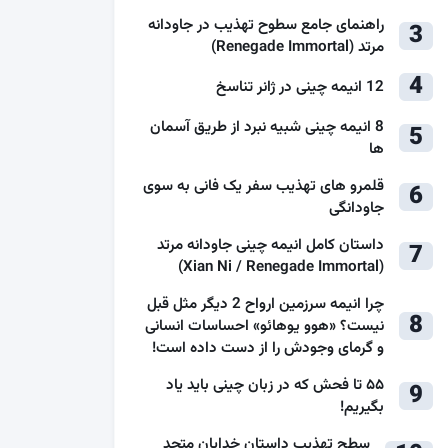
راهنمای جامع سطوح تهذیب در جاودانه
3
مرتد (Renegade Immortal)
4
12 انیمه چینی در ژانر تناسخ
8 انیمه چینی شبیه نبرد از طریق آسمان
5
ها
قلمرو های تهذیب سفر یک فانی به سوی
6
جاودانگی
داستان کامل انیمه چینی جاودانه مرتد
7
(Xian Ni / Renegade Immortal)
چرا انیمه سرزمین ارواح 2 دیگر مثل قبل
8
نیست؟ «هوو یوهائو» احساسات انسانی
و گرمای وجودش را از دست داده است!
۵۵ تا فحش که در زبان چینی باید یاد
9
بگیریم!
سطح تهذیب داستان خدایان متحد