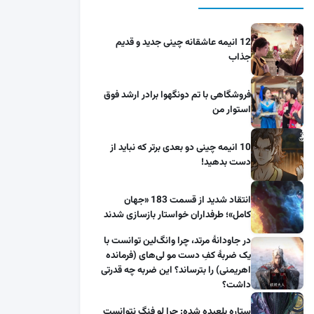
12 انیمه عاشقانه چینی جدید و قدیم
جذاب
فروشگاهی با تم دونگهوا برادر ارشد فوق
استوار من
10 انیمه چینی دو بعدی برتر که نباید از
دست بدهید!
انتقاد شدید از قسمت 183 «جهان
کامل»؛ طرفداران خواستار بازسازی شدند
در جاودانهٔ مرتد، چرا وانگ‌لین توانست با
یک ضربهٔ کفِ دست مو لی‌های (فرمانده
اهریمنی) را بترساند؟ این ضربه چه قدرتی
داشت؟
ستاره بلعیده شده: چرا لو فنگ نتوانست