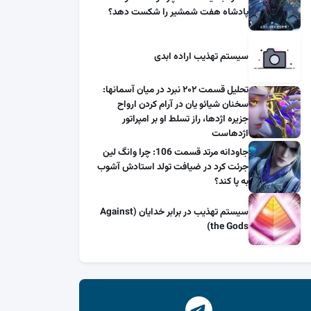
پادشاه هفت شمشیر را شکست دهد؟
سیستم تهذیب اراده ابدی
تحلیل قسمت ۲۰۲ نبرد در میان آسمانها:
سخنان شیائو یان در آرام کردن ارواح
جزیره اژدها، راز تسلط او بر امپراتور
اژدهاست
جاودانه مرتد قسمت 106: چرا وانگ لین
جرئت کرد در ضیافت تولد استادش آشوب
به پا کند؟
سیستم تهذیب در برابر خدایان (Against
the Gods)