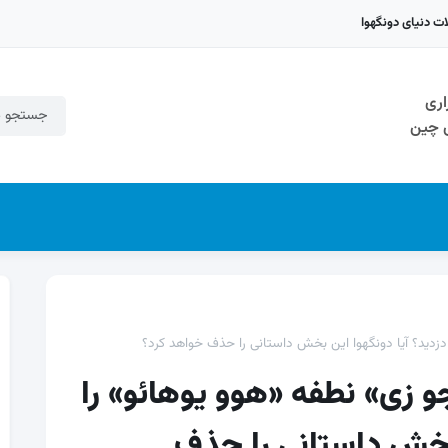
اری
ی چین
اح ۲: چرا «جو زی» نطفه «هوو یوهائو» را
 بخش داستانی را حذف