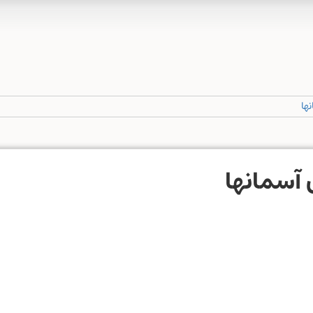
نها
ن آسمانها