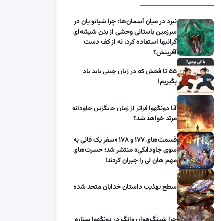
نبرد در میان آسمان‌ها: چرا شیائو یان در
سرزمین باستانی وحشی از بدن شیشه‌ای
گرانبها استفاده کرد، نه از کف دست
آفرینش؟
۵۵ تا فحش که در زبان چینی باید یاد
بگیریم!
آیا دونگهوا فراتر از زمان جایگزین جاودانه
مرتد خواهد شد؟
قسمت‌های ۱۷۷ و ۱۷۸ «سفر یک فانی به
سوی جاودانگی» منتشر شد؛ حسرت‌های
مهم هان لی را جبران کردند!
سطح تهذیب داستان خدایان متحد شده
چرا شینگ‌هوان وانگ در دونگهوا ستاره