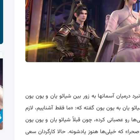
نبرد درمیان آسمانها به زور بین شیائو یان و یون یون
یائو یان به یون یون گفته که: «ما فقط آشناییم، لازم
ها رو عصبانی کرده، چون قبلاً شیائو یان و یون یون
را» که خیلی‌ها هنوز یادشونه. حالا کارگردان سعی