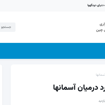
اری
ی چین