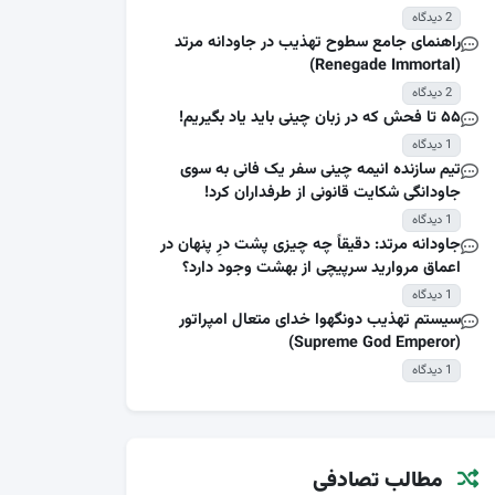
2 دیدگاه
راهنمای جامع سطوح تهذیب در جاودانه مرتد
(Renegade Immortal)
2 دیدگاه
۵۵ تا فحش که در زبان چینی باید یاد بگیریم!
1 دیدگاه
تیم سازنده انیمه چینی سفر یک فانی به سوی
جاودانگی شکایت قانونی از طرفداران کرد!
1 دیدگاه
جاودانه مرتد: دقیقاً چه چیزی پشت درِ پنهان در
اعماق مروارید سرپیچی از بهشت وجود دارد؟
1 دیدگاه
سیستم تهذیب دونگهوا خدای متعال امپراتور
(Supreme God Emperor)
1 دیدگاه
مطالب تصادفی