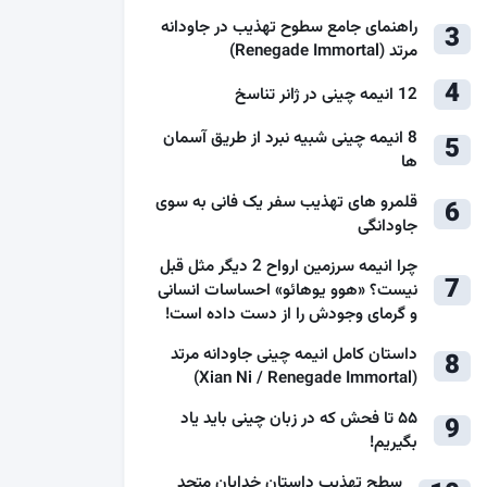
راهنمای جامع سطوح تهذیب در جاودانه
3
مرتد (Renegade Immortal)
4
12 انیمه چینی در ژانر تناسخ
8 انیمه چینی شبیه نبرد از طریق آسمان
5
ها
قلمرو های تهذیب سفر یک فانی به سوی
6
جاودانگی
چرا انیمه سرزمین ارواح 2 دیگر مثل قبل
7
نیست؟ «هوو یوهائو» احساسات انسانی
و گرمای وجودش را از دست داده است!
داستان کامل انیمه چینی جاودانه مرتد
8
(Xian Ni / Renegade Immortal)
۵۵ تا فحش که در زبان چینی باید یاد
9
بگیریم!
سطح تهذیب داستان خدایان متحد