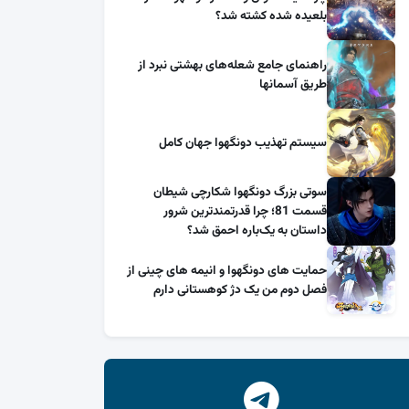
بلعیده شده کشته شد؟
راهنمای جامع شعله‌های بهشتی نبرد از
طریق آسمانها
سیستم تهذیب دونگهوا جهان کامل
سوتی بزرگ دونگهوا شکارچی شیطان
قسمت 81؛ چرا قدرتمندترین شرور
داستان به یک‌باره احمق شد؟
حمایت های دونگهوا و انیمه های چینی از
فصل دوم من یک دژ کوهستانی دارم