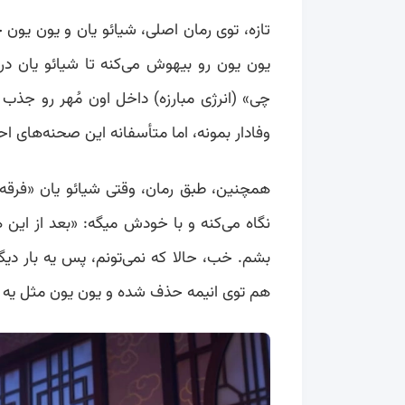
تازه، توی رمان اصلی، شیائو یان و یون یون خ
یون یون رو بیهوش می‌کنه تا شیائو یان درم
چی» (انرژی مبارزه) داخل اون مُهر رو جذب کن
وفادار بمونه، اما متأسفانه این صحنه‌ها
همچنین، طبق رمان، وقتی شیائو یان «فرقه 
نگاه می‌کنه و با خودش میگه: «بعد از ای
بشم. خب، حالا که نمی‌تونم، پس یه بار دیگه
هم توی انیمه حذف شده و یون یون مثل یه 