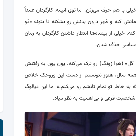
یلی با هم حرف می‌زنن. اما توی انیمه، کارگردان عمداً
انش کنه و مُهر درون بدنش رو بشکنه تا بتونه «دُو
ه. خیلی از بیننده‌ها انتظار داشتن کارگردان به رمان
ی احساسی حذف شدن.
گل» (هوا زونگ) رو ترک می‌کنه، یون یون به رفتنش
ن همه سال، هنوز نتونستم از دست این وروجک خلاص
 به خاطر تو تمام تلاشم رو می‌کنم.» اما این دیالوگ
شخصیت فرعی و بی‌اهمیت به نظر میاد.