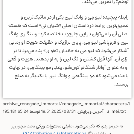
توهم» را تمرین می‌کند.
رابطه پیچیده لیو مِی و وانگ لین یکی از دراماتیک‌ترین و
عمیق‌ترین روابط در داستان اصلی «شیان نی» است که هسته
اصلی آن را می‌توان در این چارچوب خلاصه کرد: رستگاری وانگ
لین و فروپاشی لیو مِی. پایان تراژیک و حقیقت هویت او زمانی
آشکار می‌شود که لیو مِی به خاندان «هوان» پناه می‌برد تا در
ازای آن، آنها قول کشتن وانگ لین را به او بدهند. هویت واقعی
او به عنوان آواتار شنگ‌نو کون‌شو، یعنی مو بینگ‌مِی، در نهایت
باعث می‌شود که مو بینگ‌مِی و وانگ لین با یکدیگر به صلح
برسند.
archive_renegade_immortal/renegade_immortal/characters/li
u_mei.txt
· آخرین ویرایش:
2025/08/31 19:51
توسط
195.181.65.24
به جز مواردی که ذکر می‌شود، مابقی محتویات ویکی تحت مجوز زیر
می‌باشند:
CC Attribution 4.0 International