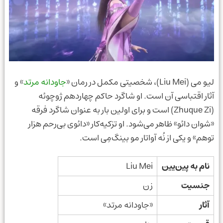
لیو می (Liu Mei)، شخصیتی مکمل در رمان «
جاودانه مرتد
» و
آثار اقتباسی آن است. او شاگرد حاکم چهاردهم ژوچوئه
(Zhuque Zi) است و برای اولین بار به عنوان شاگرد فرقه
«شوان دائو» ظاهر می‌شود. او تزکیه‌کار «دائوی بی‌رحم هزار
توهم» و یکی از نُه آواتار مو بینگ‌مِی است.
نام به پین‌یین
Liu Mei
جنسیت
زن
آثار
«جاودانه مرتد»