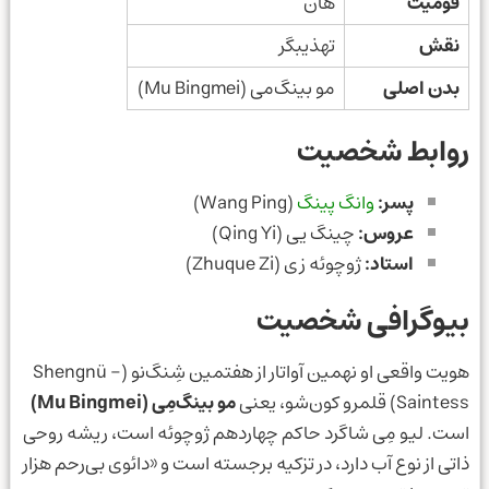
قومیت
هان
نقش
تهذیبگر
بدن اصلی
مو بینگ‌می (Mu Bingmei)
روابط شخصیت
پسر:
وانگ پینگ
(Wang Ping)
عروس:
چینگ یی (Qing Yi)
استاد:
ژوچوئه زی (Zhuque Zi)
بیوگرافی شخصیت
هویت واقعی او نهمین آواتار از هفتمین شِنگ‌نو (Shengnü -
Saintess) قلمرو کون‌شو، یعنی
مو بینگ‌مِی (Mu Bingmei)
است. لیو مِی شاگرد حاکم چهاردهم ژوچوئه است، ریشه روحی
ذاتی از نوع آب دارد، در تزکیه برجسته است و «دائوی بی‌رحم هزار