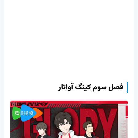
فصل سوم کینگ آواتار