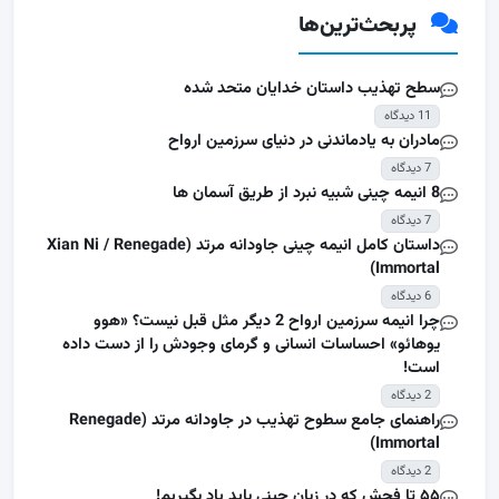
پربحث‌ترین‌ها
سطح تهذیب داستان خدایان متحد شده
11 دیدگاه
مادران به یادماندنی در دنیای سرزمین ارواح
7 دیدگاه
8 انیمه چینی شبیه نبرد از طریق آسمان ها
7 دیدگاه
داستان کامل انیمه چینی جاودانه مرتد (Xian Ni / Renegade
Immortal)
6 دیدگاه
چرا انیمه سرزمین ارواح 2 دیگر مثل قبل نیست؟ «هوو
یوهائو» احساسات انسانی و گرمای وجودش را از دست داده
است!
2 دیدگاه
راهنمای جامع سطوح تهذیب در جاودانه مرتد (Renegade
Immortal)
2 دیدگاه
۵۵ تا فحش که در زبان چینی باید یاد بگیریم!