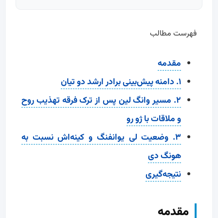
فهرست مطالب
مقدمه
۱. دامنه پیش‌بینی برادر ارشد دو تیان
۲. مسیر وانگ لین پس از ترک فرقه تهذیب روح
و ملاقات با ژو رو
۳. وضعیت لی یوانفنگ و کینه‌اش نسبت به
هونگ دی
نتیجه‌گیری
مقدمه