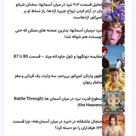
تحلیل قسمت ۲۰۲ نبرد در میان آسمانها: سخنان شیائو
یان در آرام کردن ارواح جزیره اژدها، راز تسلط او بر
امپراتور اژدهاست
نبرد درمیان آسمانها: بدترین صحنه های ممکن که حتی
نویسنده هم شوکه شد!
مقایسه دونگهوا و ناول جاودانه مرتد – قسمت 80 تا 87
ظهور وارثان امپراتور بی‌رحم: سه وارث، یک قربانی و مغز
متفکر پنهان
سطوح قدرت نبرد در میان آسمان ها (Battle Through
the Heavens)
جنجال عاشقانه در «نبرد در میان آسمان‌ها»: چرا قسمت
۱۶۴ طرفداران را دو دسته کرد؟